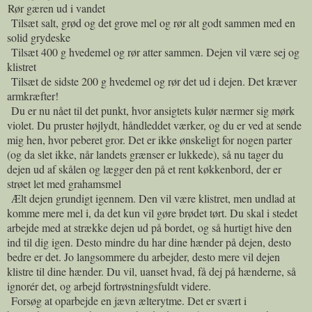
Rør gæren ud i vandet
Tilsæt salt, grød og det grove mel og rør alt godt sammen med en
solid grydeske
Tilsæt 400 g hvedemel og rør atter sammen. Dejen vil være sej og
klistret
Tilsæt de sidste 200 g hvedemel og rør det ud i dejen. Det kræver
armkræfter!
Du er nu nået til det punkt, hvor ansigtets kulør nærmer sig mørk
violet. Du pruster højlydt, håndleddet værker, og du er ved at sende
mig hen, hvor peberet gror. Det er ikke ønskeligt for nogen parter
(og da slet ikke, når landets grænser er lukkede), så nu tager du
dejen ud af skålen og lægger den på et rent køkkenbord, der er
strøet let med grahamsmel
Ælt dejen grundigt igennem. Den vil være klistret, men undlad at
komme mere mel i, da det kun vil gøre brødet tørt. Du skal i stedet
arbejde med at strække dejen ud på bordet, og så hurtigt hive den
ind til dig igen. Desto mindre du har dine hænder på dejen, desto
bedre er det. Jo langsommere du arbejder, desto mere vil dejen
klistre til dine hænder. Du vil, uanset hvad, få dej på hænderne, så
ignorér det, og arbejd fortrøstningsfuldt videre.
Forsøg at oparbejde en jævn ælterytme. Det er svært i