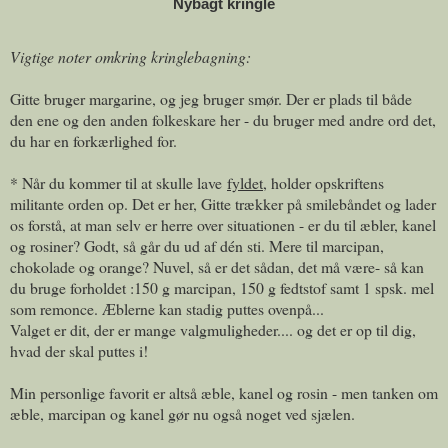
Nybagt kringle
Vigtige noter omkring kringlebagning:
Gitte bruger margarine, og jeg bruger smør. Der er plads til både
den ene og den anden folkeskare her - du bruger med andre ord det,
du har en forkærlighed for.
* Når du kommer til at skulle lave
fyldet
, holder opskriftens
militante orden op. Det er her, Gitte trækker på smilebåndet og lader
os forstå, at man selv er herre over situationen - er du til æbler, kanel
og rosiner? Godt, så går du ud af dén sti. Mere til marcipan,
chokolade og orange? Nuvel, så er det sådan, det må være- så kan
du bruge forholdet :150 g marcipan, 150 g fedtstof samt 1 spsk. mel
som remonce. Æblerne kan stadig puttes ovenpå...
Valget er dit, der er mange valgmuligheder.... og det er op til dig,
hvad der skal puttes i!
Min personlige favorit er altså æble, kanel og rosin - men tanken om
æble, marcipan og kanel gør nu også noget ved sjælen.