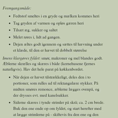
Fremgangsmåde:
Fedtstof smeltes i en gryde og mælken kommes heri
Tag gryden af varmen og opløs gæren heri
Tilsæt æg, sukker og saltet
Melet røres i, lidt ad gangen.
Dejen æltes godt igennem og sættes til hævning under
et klæde, til den er hævet til dobbelt størrelse
Imens klargøres fyldet
: smør
, makroner og mel blandes godt.
Æblerne skrælles og skæres i både (kernehusene fjernes
naturligvis). Hav det hele parat på køkkenbordet.
Når dejen er hævet tilstrækkeligt, deles den i to
portioner, som rulles ud til rektangulære stykker. På
midten smøres remonce, æblerne lægges ovenpå, og
der drysses evt. med kanelsukker.
Siderne skæres i tynde strimler på skrå; ca. 2 cm brede.
Buk den ene ende op om fyldet, og start herefter med
at lægge strimlerne på - skiftevis fra den ene og den