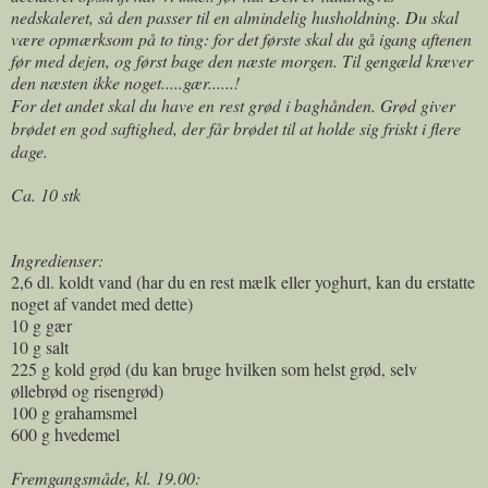
nedskaleret, så den passer til en almindelig husholdning. Du skal
være opmærksom på to ting: for de
t første skal du gå igang aftenen
før med dejen, og først bage den næste morgen. Til gengæld kræver
den næsten ikke noget.....gær......!
For det andet skal du have en rest grød i baghånden. Grød giver
brødet en god saftighed, der får brødet til at holde sig friskt i flere
dage.
Ca. 10 stk
Ingredienser:
2,6 dl. koldt vand (har du en rest mælk eller yoghurt, kan du erstatte
noget af vandet med dette)
10 g gær
10 g salt
225 g kold grød (du kan bruge hvilken som helst grød, selv
øllebrød og risengrød)
100 g grahamsmel
600 g hvedemel
Fremgangsmåde, kl. 19.00: