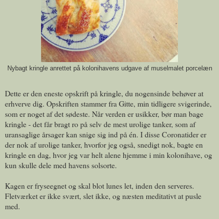
Nybagt kringle anrettet på kolonihavens udgave af muselmalet porcelæn
Dette er den eneste opskrift på kringle, du nogensinde behøver at
erhverve dig. Opskriften stammer fra Gitte, min tidligere svigerinde,
som er noget af det sødeste. Når verden er usikker, bør man bage
kringle - det får bragt ro på selv de mest urolige tanker, som af
uransaglige årsager kan snige sig ind på én. I disse Coronatider er
der nok af urolige tanker, hvorfor jeg også, snedigt nok, bagte en
kringle en dag, hvor jeg var helt alene hjemme i min kolonihave, og
kun skulle dele med havens solsorte.
Kagen er fryseegnet og skal blot lunes let, inden den serveres.
Fletværket er ikke svært, slet ikke, og næsten meditativt at pusle
med.