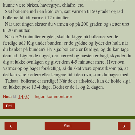
kunne være birkes, havregryn, chiafrø, etc.
Sæt bollerne ind i en kold ovn, sæt varmen til 50 grader og lad
bollerne få lidt varme i 12 minutter
Når uret ringer, skruer du varmen op på 200 grader, og sætter uret
til 20 minutter.
Når de 20 minutter er gået, skal du kigge på bollerne: ser de
færdige ud? Kig under bunden: er de gyldne og lyder det hult, når
du banker på bunden? Hvis ja: bollerne er færdige, og du kan tage
dem ud. Ligner de noget, der nærved og næsten er bagt, skynder du
dig at lukke ovnlågen og giver dem 4-5 minutter mere. Hver ovn
varmer op og bager forskelligt, så du skal være opmærksom på, at
det kan vare kortere eller længere tid i den ovn, som du bager med.
Tadaaa: bollerne er færdige! Når de er afkølede, kan de holde sig i
en lukket pose i 3-4 dage. Bedst er de 1. og 2. dagen.
Nina
kl.
14.07
Ingen kommentarer:
Del
‹
›
Start