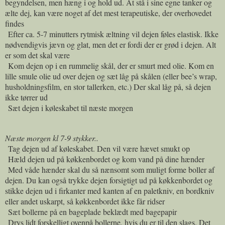
begyndelsen, men hæng i og hold ud. At stå i sine egne tanker og
ælte dej, kan være noget af det mest terapeutiske, der overhovedet
findes
Efter ca. 5-7 minutters rytmisk æltning vil dejen føles elastisk. Ikke
nødvendigvis jævn og glat, men det er fordi der er grød i dejen. Alt
er som det skal være
Kom dejen op i en rummelig skål, der er smurt med olie. Kom en
lille smule olie ud over dejen og sæt låg på skålen (eller bee’s wrap,
husholdningsfilm, en stor tallerken, etc.) Der skal låg på, så dejen
ikke tørrer ud
Sæt dejen i køleskabet til næste morgen
Næste morgen kl 7-9 stykker..
Tag dejen ud af køleskabet. Den vil være hævet smukt op
Hæld dejen ud på køkkenbordet og kom vand på dine hænder
Med våde hænder skal du så nænsomt som muligt forme boller af
dejen. Du kan også trykke dejen forsigtigt ud på køkkenbordet og
stikke dejen ud i firkanter med kanten af en paletkniv, en bordkniv
eller andet uskarpt, så køkkenbordet ikke får ridser
Sæt bollerne på en bageplade beklædt med bagepapir
Drys lidt forskelligt ovenpå bollerne, hvis du er til den slags. Det