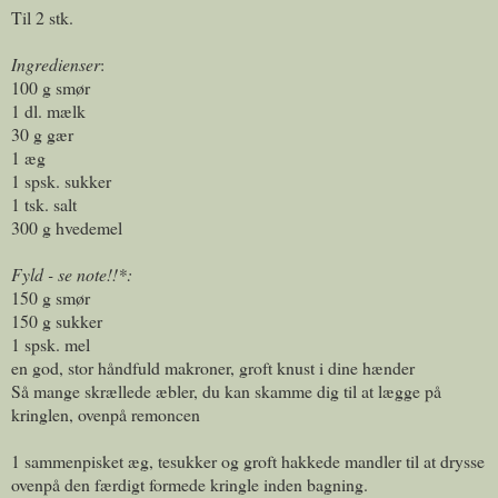
Til 2 stk.
Ingredienser
:
100 g smør
1 dl. mælk
30 g gær
1 æg
1 spsk. sukker
1 tsk. salt
300 g hvedemel
Fyld - se note!!*:
150 g smør
150 g sukker
1 spsk. mel
en god, stor håndfuld makroner, groft knust i dine hænder
Så mange skrællede æbler, du kan skamme dig til at lægge på
kringlen, ovenpå remoncen
1 sammenpisket æg, tesukker og groft hakkede mandler til at drysse
ovenpå den færdigt formede kringle inden bagning.